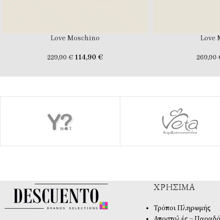
Love Moschino
Love 
114,90
€
229,90
€
269,90
ΧΡΉΣΙΜΑ
Τρόποι Πληρωμής
Αποστολές – Παραδό