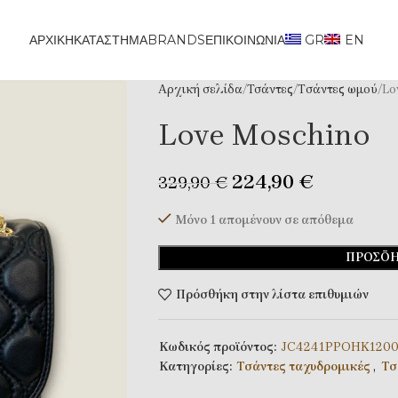
ΑΡΧΙΚΗ
ΚΑΤΆΣΤΗΜΑ
BRANDS
ΕΠΙΚΟΙΝΩΝΊΑ
GR
EN
Αρχική σελίδα
Τσάντες
Tσάντες ωμού
Lo
Love Moschino
224,90
€
329,90
€
Μόνο 1 απομένουν σε απόθεμα
ΠΡΟΣΘΉ
Πρόσθήκη στην λίστα επιθυμιών
Κωδικός προϊόντος:
JC4241PPOHK120
Κατηγορίες:
Tσάντες ταχυδρομικές
,
Tσ