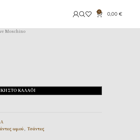
0
0,00
€
ve Moschino
ΚΗ ΣΤΟ ΚΑΛΆΘΙ
0A
άντες ωμού
,
Τσάντες