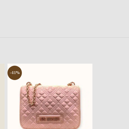
-41%
-38%