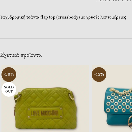
Ταχυδρομική τσάντα flap top (crossbody) με χρυσές λεπτομέρειες
Σχετικά προϊόντα
-50%
-43%
SOLD
OUT