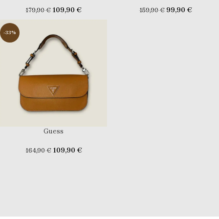
109,90
€
99,90
€
179,90
€
159,90
€
-33%
Guess
109,90
€
164,90
€