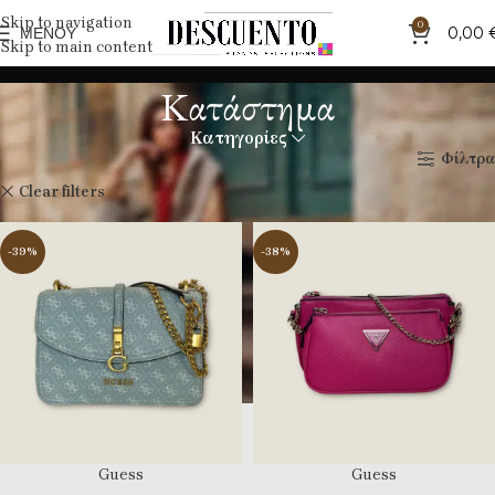
Skip to navigation
0
ΜΕΝΟΎ
0,00
Skip to main content
Κατάστημα
Κατηγορίες
Αρχική σελίδα
Κατάστημα
Φίλτρα
Guess
Clear filters
-39%
-38%
Guess
Guess