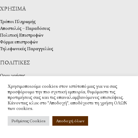
ΧΡΉΣΙΜΑ
Τρόποι Πληρωμής
Αποστολές – Παραδόσεις
Πολιτική Επιστροφών
Φόρμα επιστροφών
Τηλεφωνικές Παραγγελίες
ΠΟΛΙΤΙΚΈΣ
Οροι χρήσης
Πολιτική Cookies
Χρησιμοποιούμε cookies στον ιστότοπό μας για να σας
Προσωπικά Δεδομένα
προσφέρουμε την πιο σχετική εμπειρία, θυμόμαστε τις
GDPR Εργαλεία
προτιμήσεις σας και τις επαναλαμβανόμενες επισκέψεις.
Κώδικας Δεοντολογίας
Κάνοντας κλικ στο "Αποδοχή", αποδέχεστε τη χρήση ΟΛΩΝ
των cookies.
ΛΟΓΑΡΙΑΣΜΌΣ
Ρυθμίσεις Cookies
Αποδοχή όλων
Ο λογαριασμός μου
Ταμείο