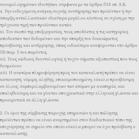
συνομολογημένων ιδιοτήτων, σύμφωνα με τα άρθρα 534 επ. Α.Κ.
x. Την ενδεχόμενη ανάγκη συχνής συντήρησης των προϊόντων ή την
ύπαρξη ανταλλακτικών ιδιαίτερα μεγάλου κόστους σε σχέση με την
τρέχουσα τιμή των προϊόντων αυτών.
xi. Τον σκοπό της επεξεργασίας, τους αποδέκτες ή τις κατηγορίες
αποδεκτών των δεδομένων και την ύπαρξη του δικαιώματος
πρόσβασης και αντίρρησης, όπως ειδικότερα αναφέρονται στο άρθρο
5Β/παρ. 5 του παρόντος.
xii. Τους κώδικες δεοντολογίας ή τυχόν σήματα αξιοπιστίας που τους
δεσμεύουν.
xiii. Η ανωτέρω πληροφόρηση προς τον καταναλωτή πρέπει να είναι
κατανοητή, νόμιμη, αληθής, επικαιροποιημένη, εύκολα προσβάσιμη
σε όλους, συμπεριλαμβανομένων των ατόμων με αναπηρία, και
επαληθεύσιμη και να γίνεται υποχρεωτικά στην ελληνική γλώσσα και
προαιρετικά σε άλλη γλώσσα.
2. Οι όροι της σύμβασης παροχής υπηρεσιών ή και πώλησης
προϊόντων πρέπει να είναι αναρτημένοι στον διαδικτυακό τόπο της
επιχείρησης σε σημείο στο οποίο εύκολα μπορεί να έχει πρόσβαση ο
καταναλωτής.