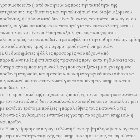
χρησιμοποιείται) από σαφήνεια ως προς την ταυτότητα της
επιχείρησης, τις ιδιότητες και την τελική τιμή του διαφημιζόμενου
προϊόντος, ή εφόσον αυτό δεν είναι δυνατόν, τον τρόπο υπολογισμού
αυτής, σε γλώσσα απλή και κατανοητή για τον καταναλωτή, ώστε ο
τελευταίος να είναι σε θέση να αξιολογεί τις παρεχόμενες
πληροφορίες και να προβαίνει με ασφάλεια στην ορθή κατά την κρίση
του απόφαση ως προς την αγορά προϊόντων ή υπηρεσιών.
ii. Οι διαφημίσεις ή άλλες προσφορές να απέχουν από
παραπλανητικές ή επιθετικές πρακτικές πριν, κατά τη διάρκεια και
ύστερα από εμπορική συναλλαγή που σχετίζεται με συγκεκριμένο
προϊόν ή υπηρεσία, και η οποία άμεσα ή επαγωγικά είναι πιθανό να
παραπλανήσει τον καταναλωτή για το προϊόν ή την υπηρεσία που
προβάλλεται.
iii. To προσωπικό της επιχείρησης που έρχεται σε άμεση επικοινωνία
με τον καταναλωτή δεν παραπλανά ούτε επιδιώκει να παραπλανήσει
με κανέναν τρόπο με πράξεις ή παραλείψεις τους καταναλωτές
δίνοντας λανθασμένες εντυπώσεις για την παρεχόμενη υπηρεσία ή
και προϊόν.
iv. Η επιχείρηση δεν παρέχει ελλιπή ή ανακριβή πληροφορία σχετικά
με την δυνατότητα παροχής της υπηρεσίας ή πώλησης του προϊόντος