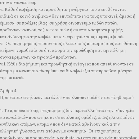
στον καταναλωτή.
v.. Κάθε διαφήμιση και προωθητική ενέργεια που απευθύνονται
ειδικά σε κοινό ανήλικων δεν επιτρέπεται να τους υποκινεί, άμεσα ή
έμμεσα, σε πράξεις βίας, σε χρήση οινοπνευματωδών ποτών,
προϊόντων καπνού, τοξικών ουσιών ή σε οποιασδήποτε μορφής
επικίνδυνη για την ασφάλεια και την υγεία τους συμπεριφορά.
vi. Οι επιχειρήσεις τηρούν τους ηλικιακούς περιορισμούς που θέτει η
κείμενη νομοθεσία σε ό,τι αφορά την προώθηση και την πώληση
συγκεκριμένων κατηγοριών προϊόντων.
vii. Κάθε διαφήμιση και προωθητική ενέργεια που απευθύνονται σε
άτομα με αναπηρία θα πρέπει να διασφαλίζει την προσβασιμότητα
της σε αυτά.
Άρθρο 4
Προστασία ανηλίκων και άλλων ευάλωτων ομάδων του πληθυσμού
1. Το προσωπικό της επιχείρησης δεν εκμεταλλεύεται την αδυναμία
καταναλωτών που ανήκουν σε ευάλωτες ομάδες, όπως ηλικιωμένων,
ανήλικων ατόμων, ατόμων που δεν καταλαβαίνουν καλά την
ελληνική γλώσσα, είτε ατόμων με αναπηρία. Οι επιχειρήσεις
προβαίνουν σε προσεκτικές, ακριβείς και αντικειμενικές περιγραφές