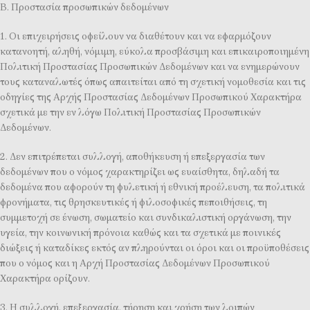
Β. Προστασία προσωπικών δεδομένων
1. Οι επιχειρήσεις οφείλουν να διαθέτουν και να εφαρμόζουν
κατανοητή, αληθή, νόμιμη, εύκολα προσβάσιμη και επικαιροποιημένη
Πολιτική Προστασίας Προσωπικών Δεδομένων και να ενημερώνουν
τους καταναλωτές όπως απαιτείται από τη σχετική νομοθεσία και τις
οδηγίες της Αρχής Προστασίας Δεδομένων Προσωπικού Χαρακτήρα
σχετικά με την εν λόγω Πολιτική Προστασίας Προσωπικών
Δεδομένων.
2. Δεν επιτρέπεται συλλογή, αποθήκευση ή επεξεργασία των
δεδομένων που ο νόμος χαρακτηρίζει ως ευαίσθητα, δηλαδή τα
δεδομένα που αφορούν τη φυλετική ή εθνική προέλευση, τα πολιτικά
φρονήματα, τις θρησκευτικές ή φιλοσοφικές πεποιθήσεις, τη
συμμετοχή σε ένωση, σωματείο και συνδικαλιστική οργάνωση, την
υγεία, την κοινωνική πρόνοια καθώς και τα σχετικά με ποινικές
διώξεις ή καταδίκες εκτός αν πληρούνται οι όροι και οι προϋποθέσεις
που ο νόμος και η Αρχή Προστασίας Δεδομένων Προσωπικού
Χαρακτήρα ορίζουν.
3. Η συλλογή, επεξεργασία, τήρηση και χρήση των λοιπών