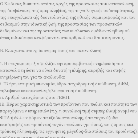
Ο Κώδικας διέπεται από τις αρχές της προστασίας του καταναλωτή,
της διαφάνειας, της αμεροληψίας, της τεχνολογικής ουδετερότητας,
της επαγγελματικής δεοντολογίας, της ηθικής συμπεριφοράς και του
σεβασμού στην ιδιωτική ζωή, της προστασίας των προσωπικών
δεδομένων και της προστασίας των ευάλωτων ομάδων πληθυσμού
όπως ειδικότερα αναφέρονται στα άρθρα 4 και 5 του παρόντος.
Β. Ελάχιστα στοιχεία ενημέρωσης του καταναλωτή
1. Η επιχείρηση εξασφαλίζει την προσυμβατική ενημέρωση του
καταναλωτή ώστε να είναι δυνατή η πλήρης, ακριβής και σαφής
ενημέρωση του για τα ακόλουθα:
i. Πλήρη εταιρική επωνυμία, έδρα, ταχυδρομική διεύθυνση, ΑΦΜ,
τηλέφωνα επικοινωνίας/ηλεκτρονική διεύθυνση.
ii. Αριθμό καταχώρησης στο ΓΕΜΗ.
iii. Κύρια χαρακτηριστικά των προϊόντων που πωλεί και ποιότητα των
παρεχόμενων υπηρεσιών (π.χ. η συνολική τιμή συμπεριλαμβανομένου
ΦΠΑ ή άλλων φόρων, τα έξοδα αποστολής, ή τα τυχόν έξοδα
επιστροφής του προϊόντος τυχόν επιπλέον χρεώσεις, τους όρους και
τρόπους πληρωμής, τις εγγυήσεις, μέγεθος-διαστάσεις του προϊόντος),