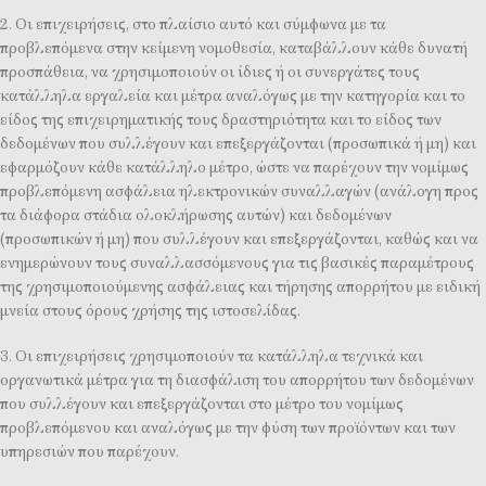
2. Οι επιχειρήσεις, στο πλαίσιο αυτό και σύμφωνα με τα
προβλεπόμενα στην κείμενη νομοθεσία, καταβάλλουν κάθε δυνατή
προσπάθεια, να χρησιμοποιούν οι ίδιες ή οι συνεργάτες τους
κατάλληλα εργαλεία και μέτρα αναλόγως με την κατηγορία και το
είδος της επιχειρηματικής τους δραστηριότητα και το είδος των
δεδομένων που συλλέγουν και επεξεργάζονται (προσωπικά ή μη) και
εφαρμόζουν κάθε κατάλληλο μέτρο, ώστε να παρέχουν την νομίμως
προβλεπόμενη ασφάλεια ηλεκτρονικών συναλλαγών (ανάλογη προς
τα διάφορα στάδια ολοκλήρωσης αυτών) και δεδομένων
(προσωπικών ή μη) που συλλέγουν και επεξεργάζονται, καθώς και να
ενημερώνουν τους συναλλασσόμενους για τις βασικές παραμέτρους
της χρησιμοποιούμενης ασφάλειας και τήρησης απορρήτου με ειδική
μνεία στους όρους χρήσης της ιστοσελίδας.
3. Οι επιχειρήσεις χρησιμοποιούν τα κατάλληλα τεχνικά και
οργανωτικά μέτρα για τη διασφάλιση του απορρήτου των δεδομένων
που συλλέγουν και επεξεργάζονται στο μέτρο του νομίμως
προβλεπόμενου και αναλόγως με την φύση των προϊόντων και των
υπηρεσιών που παρέχουν.