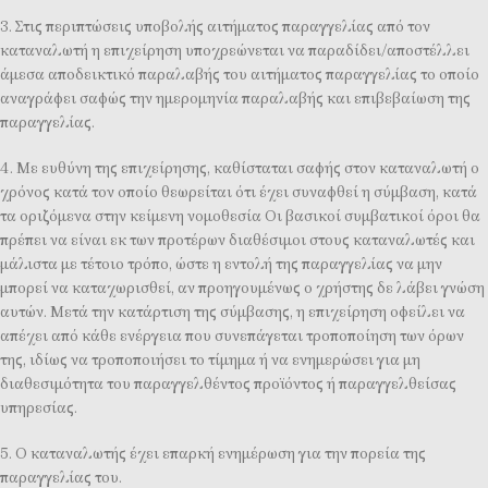
3. Στις περιπτώσεις υποβολής αιτήματος παραγγελίας από τον
καταναλωτή η επιχείρηση υποχρεώνεται να παραδίδει/αποστέλλει
άμεσα αποδεικτικό παραλαβής του αιτήματος παραγγελίας το οποίο
αναγράφει σαφώς την ημερομηνία παραλαβής και επιβεβαίωση της
παραγγελίας.
4. Με ευθύνη της επιχείρησης, καθίσταται σαφής στον καταναλωτή ο
χρόνος κατά τον οποίο θεωρείται ότι έχει συναφθεί η σύμβαση, κατά
τα οριζόμενα στην κείμενη νομοθεσία Οι βασικοί συμβατικοί όροι θα
πρέπει να είναι εκ των προτέρων διαθέσιμοι στους καταναλωτές και
μάλιστα με τέτοιο τρόπο, ώστε η εντολή της παραγγελίας να μην
μπορεί να καταχωρισθεί, αν προηγουμένως ο χρήστης δε λάβει γνώση
αυτών. Μετά την κατάρτιση της σύμβασης, η επιχείρηση οφείλει να
απέχει από κάθε ενέργεια που συνεπάγεται τροποποίηση των όρων
της, ιδίως να τροποποιήσει το τίμημα ή να ενημερώσει για μη
διαθεσιμότητα του παραγγελθέντος προϊόντος ή παραγγελθείσας
υπηρεσίας.
5. Ο καταναλωτής έχει επαρκή ενημέρωση για την πορεία της
παραγγελίας του.