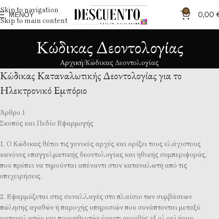
Skip to navigation
0
ΜΕΝΟΎ
0,00
Skip to main content
Κώδικας Δεοντολογίας
Αρχική
Κώδικας Δεοντολογίας
Κώδικας Καταναλωτικής Δεοντολογίας για το
Ηλεκτρονικό Εμπόριο
Άρθρο 1
Σκοπός και Πεδίο Εφαρμογής
1. Ο Κώδικας θέτει τις γενικές αρχές και ορίζει τους ελάχιστους
κανόνες επαγγελματικής δεοντολογίας και ηθικής συμπεριφοράς,
που πρέπει να τηρούνται απέναντι στον καταναλωτή από τις
επιχειρήσεις.
2. Εφαρμόζεται στις συναλλαγές στο πλαίσιο των συμβάσεων
πώλησης αγαθών ή παροχής υπηρεσιών που συνάπτονται μεταξύ
καταναλωτών και προμηθευτών έναντι αμοιβής εξ ολοκλήρου