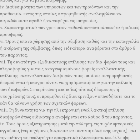
καθώς και για τα μέσα πληρωμής.
iv. Διαθεσιμότητα των υπηρεσιών και των προϊόντων και την
προθεσμία, εντός της οποίας ο προμηθευτής αναλαμβάνει να
παραδώσει τα αγαθά ή να παρέχει τις υπηρεσίες.
ν. Χαρακτηριστικά των χρεώσεων, πιθανά εκπτωτικά πακέτα ή ειδικές
προσφορές.
vi. Όρους υπαναχώρησης από την σύμβαση καθώς και την καταγγελία
ή ακύρωση της σύμβασης, όπως ειδικότερα αναφέρεται στο άρθρο 6
του παρόντος.
vii. Τη δυνατότητα εξωδικαστικής επίλυσης των δια-φορών τους και
πληροφορίες για τους αναγνωρισμένους φορείς εναλλακτικής
επίλυσης καταναλωτικών διαφορών, τους οποίους οι προμηθευτές
δεσμεύονται ή υποχρεούνται να χρησιμοποιήσουν για την επίλυση
των διαφορών. Σε περίπτωση απουσίας τέτοιας δέσμευσης ή
υποχρέωσής τους, οι προμηθευτές διευκρινίζουν οπωσδήποτε και το
εάν θα κάνουν χρήση των σχετικών φορέων.
viii. Τη δυνατότητα για την ηλεκτρονική εναλλακτική επίλυση
διαφορών όπως ειδικότερα αναφέρεται στο άρθρο 8 του παρόντος.
ix. Τους όρους εξυπηρέτησης μετά την πώληση, τις τυχόν εμπορικές
εγγυήσεις (περιεχόμενο, διάρκεια και έκταση εδαφικής ισχύος), και
την ευθύνη του πωλητή για πραγματικά ελαττώματα και έλλειψη