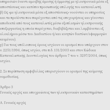
υπηρεσιών έναντι αμοιβής άμεσης ή έμμεσης με ηλεκτρονικά μέσα εξ
αποστάσεως και κατόπιν προσωπικής επιλογής του καταναλωτή.
β) Ως «με ηλεκτρονικά μέσα εξ αποστάσεως» νοούνται οι υπηρεσίες
και τα προϊόντα που παρέχονται από τις επιχειρήσεις και γίνονται
αποδεκτά από τους καταναλωτές μέσω εξοπλισμών ηλεκτρονικής
επεξεργασίας η οποία παρέχεται, διαβιβάζεται και λαμβάνεται εξ
ολοκλήρου μέσω του Διαδικτύου ή/και κινητών δικτύων/εφαρμογών
κειμένου).
γ) Για τους υπόλοιπους όρους ισχύουν οι ορισμοί που υπάρχουν στον
ν. 2251/1994, όπως ισχύει, στο π.δ. 131/2003 και στον Κώδικα
Καταναλωτικής Δεοντολογίας του άρθρου 7 του ν. 3297/2004, όπως
ισχύει.
2. Σε περίπτωση αμφιβολίας υπερισχύουν οι ορισμοί της κείμενης
νομοθεσίας.
Άρθρο 3
Γενικές αρχές και υποχρεώσεις των ηλεκτρονικών καταστημάτων
Α. Γενικές αρχές