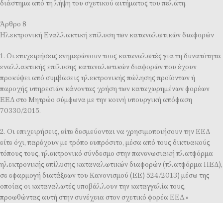
διάστημα από τη λήψη του σχετικού αιτήματος του πελάτη.
Άρθρο 8
Ηλεκτρονική Εναλλακτική επίλυση των καταναλωτικών διαφορών
1. Οι επιχειρήσεις ενημερώνουν τους καταναλωτές για τη δυνατότητα
εναλλακτικής επίλυσης καταναλωτικών διαφορών που έχουν
προκύψει από συμβάσεις ηλεκτρονικής πώλησης προϊόντων ή
παροχής υπηρεσιών κάνοντας χρήση των καταχωρημένων φορέων
ΕΕΔ στο Μητρώο σύμφωνα με την κοινή υπουργική απόφαση
70330/2015.
2. Οι επιχειρήσεις, είτε δεσμεύονται να χρησιμοποιήσουν την ΕΕΔ
είτε όχι, παρέχουν με τρόπο ευπρόσιτο, μέσα από τους δικτυακούς
τόπους τους, ηλεκτρονικό σύνδεσμο στην πανενωσιακή πλατφόρμα
ηλεκτρονικής επίλυσης καταναλωτικών διαφορών (πλατφόρμα ΗΕΔ),
σε εφαρμογή διατάξεων του Κανονισμού (ΕΕ) 524/2013) μέσω της
οποίας οι καταναλωτές υποβάλλουν την καταγγελία τους,
προωθώντας αυτή στην συνέχεια στον σχετικό φορέα ΕΕΔ.»