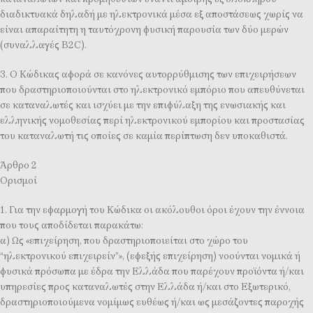
διαδικτυακά δηλαδή με ηλεκτρονικά μέσα εξ αποστάσεως χωρίς να
είναι απαραίτητη η ταυτόχρονη φυσική παρουσία των δύο μερών
(συναλλαγές B2C).
3. Ο Κώδικας αφορά σε κανόνες αυτορρύθμισης των επιχειρήσεων
που δραστηριοποιούνται στο ηλεκτρονικό εμπόριο που απευθύνεται
σε καταναλωτές και ισχύει με την επιφύλαξη της ενωσιακής και
ελληνικής νομοθεσίας περί ηλεκτρονικού εμπορίου και προστασίας
του καταναλωτή τις οποίες σε καμία περίπτωση δεν υποκαθιστά.
Άρθρο 2
Ορισμοί
1. Για την εφαρμογή του Κώδικα οι ακόλουθοι όροι έχουν την έννοια
που τους αποδίδεται παρακάτω:
α) Ως «επιχείρηση, που δραστηριοποιείται στο χώρο του
“ηλεκτρονικού επιχειρείν”», (εφεξής επιχείρηση) νοούνται νομικά ή
φυσικά πρόσωπα με έδρα την Ελλάδα που παρέχουν προϊόντα ή/και
υπηρεσίες προς καταναλωτές στην Ελλάδα ή/και στο Εξωτερικό,
δραστηριοποιούμενα νομίμως ευθέως ή/και ως μεσάζοντες παροχής