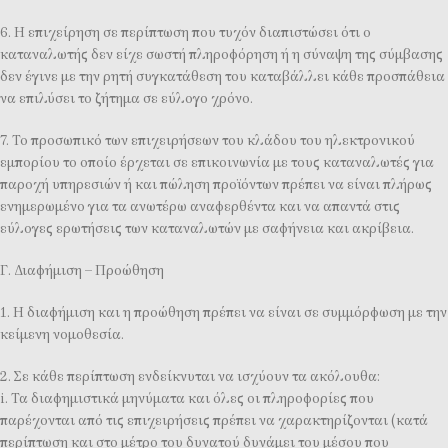
6. Η επιχείρηση σε περίπτωση που τυχόν διαπιστώσει ότι ο
καταναλωτής δεν είχε σωστή πληροφόρηση ή η σύναψη της σύμβασης
δεν έγινε με την ρητή συγκατάθεση του καταβάλλει κάθε προσπάθεια
να επιλύσει το ζήτημα σε εύλογο χρόνο.
7. Το προσωπικό των επιχειρήσεων του κλάδου του ηλεκτρονικού
εμπορίου το οποίο έρχεται σε επικοινωνία με τους καταναλωτές για
παροχή υπηρεσιών ή και πώληση προϊόντων πρέπει να είναι πλήρως
ενημερωμένο για τα ανωτέρω αναφερθέντα και να απαντά στις
εύλογες ερωτήσεις των καταναλωτών με σαφήνεια και ακρίβεια.
Γ. Διαφήμιση – Προώθηση
1. Η διαφήμιση και η προώθηση πρέπει να είναι σε συμμόρφωση με την
κείμενη νομοθεσία.
2. Σε κάθε περίπτωση ενδείκνυται να ισχύουν τα ακόλουθα:
i. Τα διαφημιστικά μηνύματα και όλες οι πληροφορίες που
παρέχονται από τις επιχειρήσεις πρέπει να χαρακτηρίζονται (κατά
περίπτωση και στο μέτρο του δυνατού δυνάμει του μέσου που