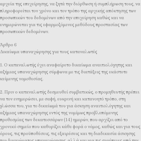
αρχεία της επιχείρησης, να ζητά την διόρθωση ή συμπλήρωση τους, να
πληροφορείται τον χρόνο και τον τρόπο της αρχικής απόκτησης των
προσωπικών του δεδομένων από την επιχείρηση καθώς και να
ενημερώνεται για τις εφαρμοζόμενες μεθόδους προστασίας των
προσωπικών δεδομένων.
Άρθρο 6
Δικαίωμα υπαναχώρησης για τους καταναλωτές
1. Ο καταναλωτής έχει αναφαίρετο δικαίωμα αναιτιολόγητης και
αζήμιας υπαναχώρησης σύμφωνα με τις διατάξεις της εκάστοτε
κείμενης νομοθεσίας.
2. Πριν ο καταναλωτής δεσμευθεί συμβατικώς, ο προμηθευτής πρέπει
να τον ενημερώσει, με σαφή, ευκρινή και κατανοητό τρόπο, στη
γλώσσα του, για το δικαίωμά του για άσκηση αναιτιολόγητης και
αζήμιας υπαναχώρησης εντός της νομίμως προβλεπόμενης
προθεσμίας των δεκατεσσάρων (14) ημερών, που αρχίζει από το
χρονικό σημείο που καθορίζει κάθε φορά ο νόμος, καθώς και για τους
όρους, τις προϋποθέσεις, τις εξαιρέσεις και τη διαδικασία άσκησης
του δικαιώματος υπαναχώρησης, αλλά και για τις συνέπειες από την