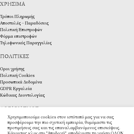
ΧΡΉΣΙΜΑ
Τρόποι Πληρωμής
Αποστολές – Παραδόσεις
Πολιτική Επιστροφών
Φόρμα επιστροφών
Τηλεφωνικές Παραγγελίες
ΠΟΛΙΤΙΚΈΣ
Οροι χρήσης
Πολιτική Cookies
Προσωπικά Δεδομένα
GDPR Εργαλεία
Κώδικας Δεοντολογίας
ΛΟΓΑΡΙΑΣΜΌΣ
Χρησιμοποιούμε cookies στον ιστότοπό μας για να σας
Ο λογαριασμός μου
προσφέρουμε την πιο σχετική εμπειρία, θυμόμαστε τις
Ταμείο
προτιμήσεις σας και τις επαναλαμβανόμενες επισκέψεις.
Κάνοντας κλικ στο "Αποδοχή", αποδέχεστε τη χρήση ΟΛΩΝ