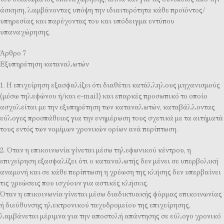
άσκηση, λαμβάνοντας υπόψη την ιδιαιτερότητα κάθε προϊόντος/
υπηρεσίας και παρέχοντας του και υπόδειγμα εντύπου
υπαναχώρησης.
Άρθρο 7
Εξυπηρέτηση καταναλωτών
1. Η επιχείρηση εξασφαλίζει ότι διαθέτει κατάλληλους μηχανισμούς
(μέσω τηλεφώνου ή/και e-mail) και επαρκές προσωπικό το οποίο
ασχολείται με την εξυπηρέτηση των καταναλωτών, καταβάλλοντας
εύλογες προσπάθειες για την ενημέρωση τους σχετικά με τα αιτήματά
τους εντός των νομίμων χρονικών ορίων ανά περίπτωση.
2. Όταν η επικοινωνία γίνεται μέσω τηλεφωνικού κέντρου, η
επιχείρηση εξασφαλίζει ότι ο καταναλωτής δεν μένει σε υπερβολική
αναμονή και σε κάθε περίπτωση η χρέωση της κλήσης δεν υπερβαίνει
τις χρεώσεις που ισχύουν για αστικές κλήσεις.
Όταν η επικοινωνία γίνεται μέσω διαδικτυακής φόρμας επικοινωνίας
ή διεύθυνσης ηλεκτρονικού ταχυδρομείου της επιχείρησης,
λαμβάνεται μέριμνα για την αποστολή απάντησης σε εύλογο χρονικό