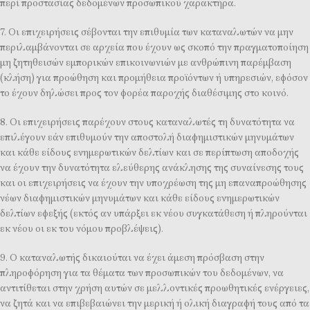
περί προστασίας δεδομένων προσωπικού χαρακτήρα.
7. Οι επιχειρήσεις σέβονται την επιθυμία των καταναλωτών να μην
περιλαμβάνονται σε αρχεία που έχουν ως σκοπό την πραγματοποίηση
μη ζητηθεισών εμπορικών επικοινωνιών με ανθρώπινη παρέμβαση
(κλήση) για προώθηση και προμήθεια προϊόντων ή υπηρεσιών, εφόσον
το έχουν δηλώσει προς τον φορέα παροχής διαθέσιμης στο κοινό.
8. Οι επιχειρήσεις παρέχουν στους καταναλωτές τη δυνατότητα να
επιλέγουν εάν επιθυμούν την αποστολή διαφημιστικών μηνυμάτων
και κάθε είδους ενημερωτικών δελτίων και σε περίπτωση αποδοχής
να έχουν την δυνατότητα ελεύθερης ανάκλησης της συναίνεσης τους
και οι επιχειρήσεις να έχουν την υποχρέωση της μη επαναπροώθησης
νέων διαφημιστικών μηνυμάτων και κάθε είδους ενημερωτικών
δελτίων εφεξής (εκτός αν υπάρξει εκ νέου συγκατάθεση ή πληρούνται
εκ νέου οι εκ του νόμου προβλέψεις).
9. Ο καταναλωτής δικαιούται να έχει άμεση πρόσβαση στην
πληροφόρηση για τα θέματα των προσωπικών του δεδομένων, να
αντιτίθεται στην χρήση αυτών σε μελλοντικές προωθητικές ενέργειες,
να ζητά και να επιβεβαιώνει την μερική ή ολική διαγραφή τους από τα