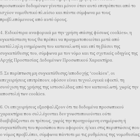
προσωπικών δεδομένων γίνεται μόνον όταν αυτό επιτρέπεται από το
ισχύον νομοθετικό πλαίσιο και πάντα σύμφωνα με τους
προβλεπόμενους από αυτό όρους.
4. Ειδικότερα αναφορικά με την χρήση «πάσης φύσεως cookies», η
εγκατάσταση τους θα πρέπει να πραγματοποιείται μετά από
κατάλληλη ενημέρωση του καταναλωτή και επί τη βάσει της
συγκατάθεσης του, σύμφωνα με τον νόμο και τις σχετικές οδηγίες της
Αρχής Προστασίας Δεδομένων Προσωπικού Χαρακτήρα.
5. Σε περίπτωση μη συγκατάθεσης/αποδοχής “cookies”, οι
επιχειρήσεις επιτρέπουν, εφόσον είναι τεχνολογικά εφικτό, τη
συνέχιση της χρήσης της ιστοσελίδας από τον καταναλωτή, χωρίς την
αποστολή των cookies.
6. Οι επιχειρήσεις εξασφαλίζουν ότι τα δεδομένα προσωπικού
χαρακτήρα που συλλέγονται δεν γνωστοποιούνται ούτε
διαβιβάζονται σε τρίτους, χωρίς την προηγούμενη ενημέρωση ή
συγκατάθεση του προσώπου που αφορούν, ή/και στις περιπτώσεις που
ο νόμος προβλέπει, σύμφωνα πάντοτε με τις ρυθμίσεις της νομοθεσίας