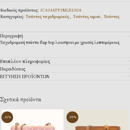
Κωδικός προϊόντος:
JC4046PP1MLE100A
Κατηγορίες:
Tσάντες ταχυδρομικές
,
Tσάντες ωμού
,
Τσάντες
Περιγραφή
Ταχυδρομική τσάντα flap top λουστρινι με χρυσές λεπτομέρειες
Επιπλέον πληροφορίες
Παραδόσεις
ΕΓΓΥΗΣΗ ΠΡΟΪΟΝΤΩΝ
Σχετικά προϊόντα
-41%
-39%