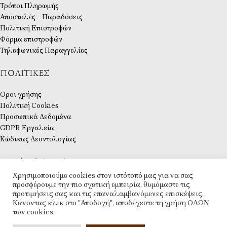
Τρόποι Πληρωμής
Αποστολές – Παραδόσεις
Πολιτική Επιστροφών
Φόρμα επιστροφών
Τηλεφωνικές Παραγγελίες
ΠΟΛΙΤΙΚΈΣ
Οροι χρήσης
Πολιτική Cookies
Προσωπικά Δεδομένα
GDPR Εργαλεία
Κώδικας Δεοντολογίας
ΛΟΓΑΡΙΑΣΜΌΣ
Χρησιμοποιούμε cookies στον ιστότοπό μας για να σας
Ο λογαριασμός μου
προσφέρουμε την πιο σχετική εμπειρία, θυμόμαστε τις
προτιμήσεις σας και τις επαναλαμβανόμενες επισκέψεις.
Ταμείο
Κάνοντας κλικ στο "Αποδοχή", αποδέχεστε τη χρήση ΟΛΩΝ
Λίστα Επιθυμιών
των cookies.
Επικοινωνία