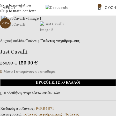
Skip to navigation
0
ΜΕΝΟΎ
0,00
Skip to main content
Κλικ για μεγέθυνση
-38%
Αρχική σελίδα
Τσάντες
Tσάντες ταχυδρομικές
Just Cavalli
159,90
€
259,90
€
Μόνο 1 απομένουν σε απόθεμα
ΠΡΟΣΘΉΚΗ ΣΤΟ ΚΑΛΆΘΙ
Πρόσθήκη στην λίστα επιθυμιών
Κωδικός προϊόντος:
F4RB4B71
Κατηγορίες:
Tσάντες ταχυδρομικές
,
Τσάντες