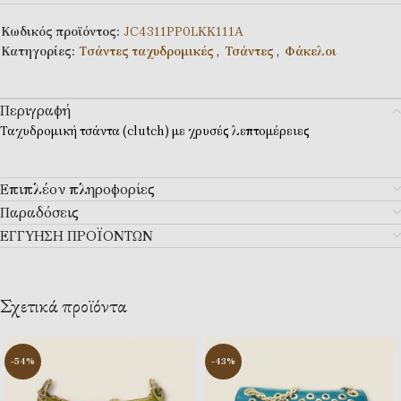
Κωδικός προϊόντος:
JC4311PP0LKK111A
Κατηγορίες:
Tσάντες ταχυδρομικές
,
Τσάντες
,
Φάκελοι
Περιγραφή
Ταχυδρομική τσάντα (clutch) με χρυσές λεπτομέρειες
Επιπλέον πληροφορίες
Παραδόσεις
ΕΓΓΥΗΣΗ ΠΡΟΪΟΝΤΩΝ
Σχετικά προϊόντα
-54%
-43%