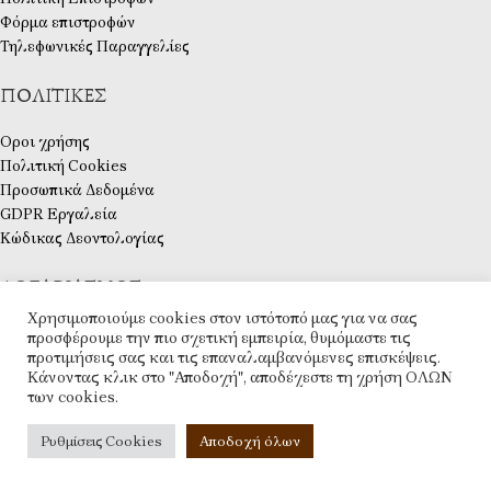
Φόρμα επιστροφών
Τηλεφωνικές Παραγγελίες
ΠΟΛΙΤΙΚΈΣ
Οροι χρήσης
Πολιτική Cookies
Προσωπικά Δεδομένα
GDPR Εργαλεία
Κώδικας Δεοντολογίας
ΛΟΓΑΡΙΑΣΜΌΣ
Χρησιμοποιούμε cookies στον ιστότοπό μας για να σας
Ο λογαριασμός μου
προσφέρουμε την πιο σχετική εμπειρία, θυμόμαστε τις
προτιμήσεις σας και τις επαναλαμβανόμενες επισκέψεις.
Ταμείο
Κάνοντας κλικ στο "Αποδοχή", αποδέχεστε τη χρήση ΟΛΩΝ
Λίστα Επιθυμιών
των cookies.
Επικοινωνία
ESHOP
2025 CREATED BY
ARTCOM
. PREMIUM E-COMMERCE SOLUTIONS.
Ρυθμίσεις Cookies
Αποδοχή όλων