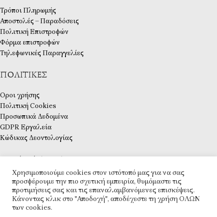
Τρόποι Πληρωμής
Αποστολές – Παραδόσεις
Πολιτική Επιστροφών
Φόρμα επιστροφών
Τηλεφωνικές Παραγγελίες
ΠΟΛΙΤΙΚΈΣ
Οροι χρήσης
Πολιτική Cookies
Προσωπικά Δεδομένα
GDPR Εργαλεία
Κώδικας Δεοντολογίας
ΛΟΓΑΡΙΑΣΜΌΣ
Χρησιμοποιούμε cookies στον ιστότοπό μας για να σας
Ο λογαριασμός μου
προσφέρουμε την πιο σχετική εμπειρία, θυμόμαστε τις
προτιμήσεις σας και τις επαναλαμβανόμενες επισκέψεις.
Ταμείο
Κάνοντας κλικ στο "Αποδοχή", αποδέχεστε τη χρήση ΟΛΩΝ
Λίστα Επιθυμιών
των cookies.
Επικοινωνία