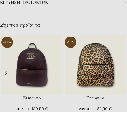
ΕΓΓΥΗΣΗ ΠΡΟΪΟΝΤΩΝ
Σχετικά προϊόντα
-36%
-33%
Ermanno
Ermanno
139,90
€
139,90
€
219,90
€
209,90
€