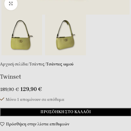
Κλικ για μεγέθυνση
Αρχική σελίδα
Τσάντες
Tσάντες ωμού
Twinset
129,90
€
189,90
€
Μόνο 1 απομένουν σε απόθεμα
ΠΡΟΣΘΉΚΗ ΣΤΟ ΚΑΛΆΘΙ
Πρόσθήκη στην λίστα επιθυμιών