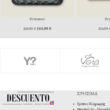
Ermanno
Er
144,90
€
219,90
€
214,90
ΧΡΉΣΙΜΑ
Τρόποι Πληρωμής
Αποστολές – Παραδό