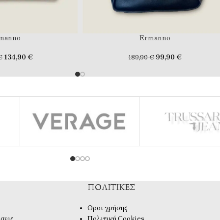
manno
Ermanno
134,90
€
99,90
€
€
189,90
€
ΠΟΛΙΤΙΚΈΣ
Οροι χρήσης
σεις
Πολιτική Cookies