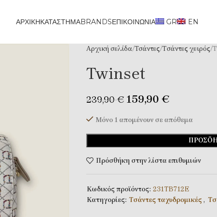
ΑΡΧΙΚΗ
ΚΑΤΆΣΤΗΜΑ
BRANDS
ΕΠΙΚΟΙΝΩΝΊΑ
GR
EN
Αρχική σελίδα
Τσάντες
Tσάντες χειρός
T
Twinset
159,90
€
239,90
€
Μόνο 1 απομένουν σε απόθεμα
ΠΡΟΣΘΉ
Πρόσθήκη στην λίστα επιθυμιών
Κωδικός προϊόντος:
231TB712E
Κατηγορίες:
Tσάντες ταχυδρομικές
,
Tσ