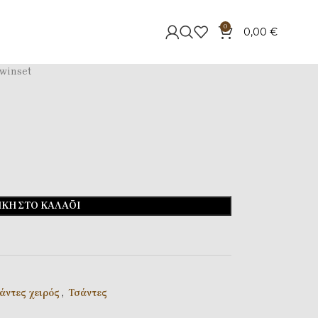
0
0,00
€
winset
ΚΗ ΣΤΟ ΚΑΛΆΘΙ
άντες χειρός
,
Τσάντες