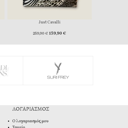
Just Cavalli
Lo
159,90
€
259,90
€
319
ΛΟΓΑΡΙΑΣΜΌΣ
Ο λογαριασμός μου
Ταμείο