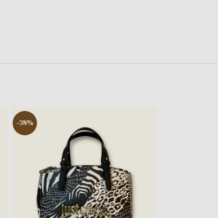
-38%
-44%