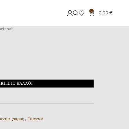
0
0,00
€
winset
ΚΗ ΣΤΟ ΚΑΛΆΘΙ
άντες χειρός
,
Τσάντες