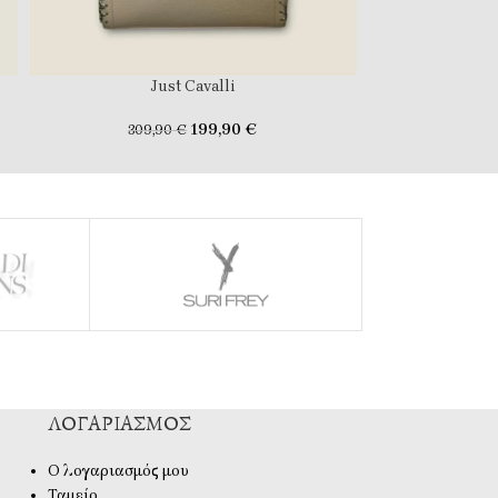
Just Cavalli
Lo
199,90
€
309,90
€
269
ΛΟΓΑΡΙΑΣΜΌΣ
Ο λογαριασμός μου
Ταμείο