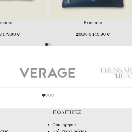
manno
Ermanno
179,90
€
149,90
€
€
239,90
€
ΠΟΛΙΤΙΚΈΣ
Οροι χρήσης
σεις
Πολιτική Cookies