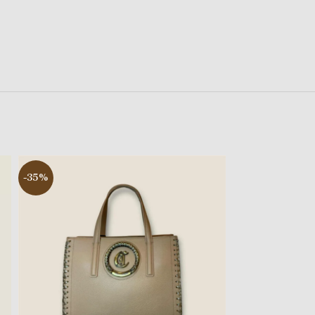
-35%
-44%