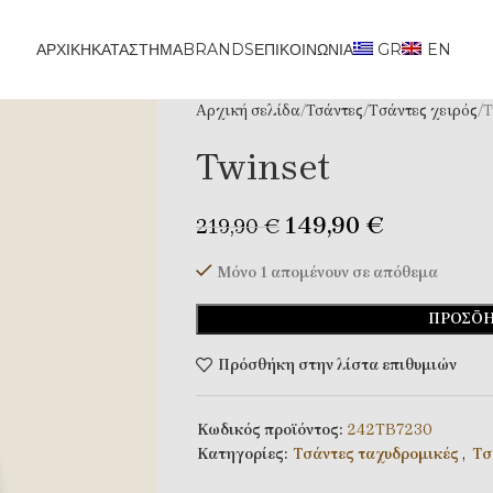
ΑΡΧΙΚΗ
ΚΑΤΆΣΤΗΜΑ
BRANDS
ΕΠΙΚΟΙΝΩΝΊΑ
GR
EN
Αρχική σελίδα
Τσάντες
Tσάντες χειρός
T
Twinset
149,90
€
219,90
€
Μόνο 1 απομένουν σε απόθεμα
ΠΡΟΣΘΉ
Πρόσθήκη στην λίστα επιθυμιών
Κωδικός προϊόντος:
242ΤΒ7230
Κατηγορίες:
Tσάντες ταχυδρομικές
,
Tσ