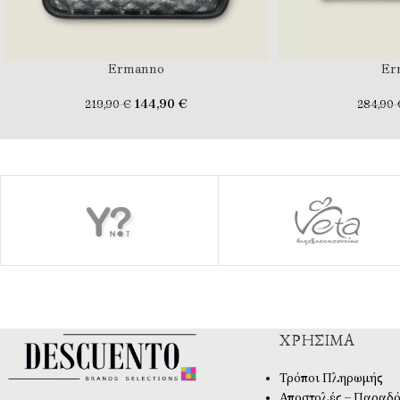
Ermanno
Er
144,90
€
219,90
€
284,90
ΧΡΉΣΙΜΑ
Τρόποι Πληρωμής
Αποστολές – Παραδό