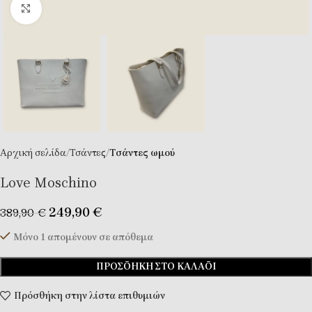
Κλικ για μεγέθυνση
Αρχική σελίδα
Τσάντες
Tσάντες ωμού
Love Moschino
249,90
€
389,90
€
Μόνο 1 απομένουν σε απόθεμα
ΠΡΟΣΘΉΚΗ ΣΤΟ ΚΑΛΆΘΙ
Πρόσθήκη στην λίστα επιθυμιών