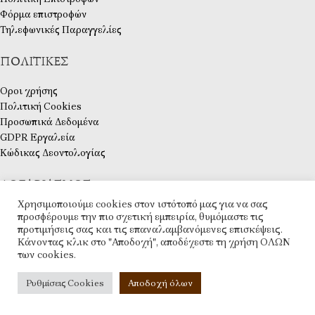
Φόρμα επιστροφών
Τηλεφωνικές Παραγγελίες
ΠΟΛΙΤΙΚΈΣ
Οροι χρήσης
Πολιτική Cookies
Προσωπικά Δεδομένα
GDPR Εργαλεία
Κώδικας Δεοντολογίας
ΛΟΓΑΡΙΑΣΜΌΣ
Χρησιμοποιούμε cookies στον ιστότοπό μας για να σας
Ο λογαριασμός μου
προσφέρουμε την πιο σχετική εμπειρία, θυμόμαστε τις
προτιμήσεις σας και τις επαναλαμβανόμενες επισκέψεις.
Ταμείο
Κάνοντας κλικ στο "Αποδοχή", αποδέχεστε τη χρήση ΟΛΩΝ
Λίστα Επιθυμιών
των cookies.
Επικοινωνία
ESHOP
2025 CREATED BY
ARTCOM
. PREMIUM E-COMMERCE SOLUTIONS.
Ρυθμίσεις Cookies
Αποδοχή όλων