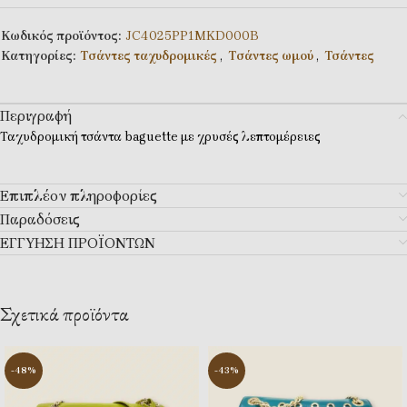
Κωδικός προϊόντος:
JC4025PP1MKD000B
Κατηγορίες:
Tσάντες ταχυδρομικές
,
Tσάντες ωμού
,
Τσάντες
Περιγραφή
Ταχυδρομική τσάντα baguette με χρυσές λεπτομέρειες
Επιπλέον πληροφορίες
Παραδόσεις
ΕΓΓΥΗΣΗ ΠΡΟΪΟΝΤΩΝ
Σχετικά προϊόντα
-48%
-43%