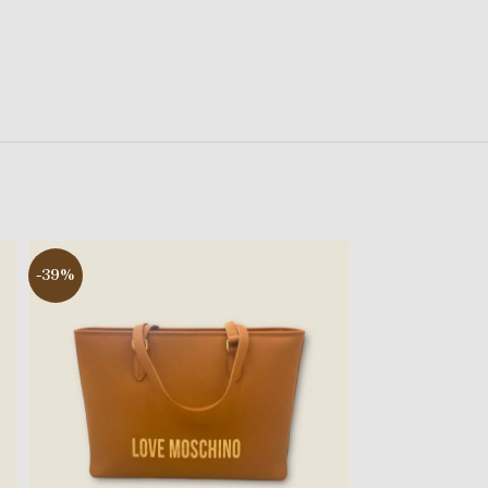
-39%
-38%