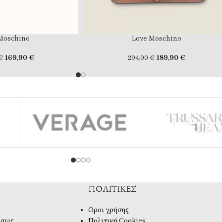
Moschino
Love Moschino
169,90
€
189,90
€
€
294,90
€
ΠΟΛΙΤΙΚΈΣ
Οροι χρήσης
σεις
Πολιτική Cookies