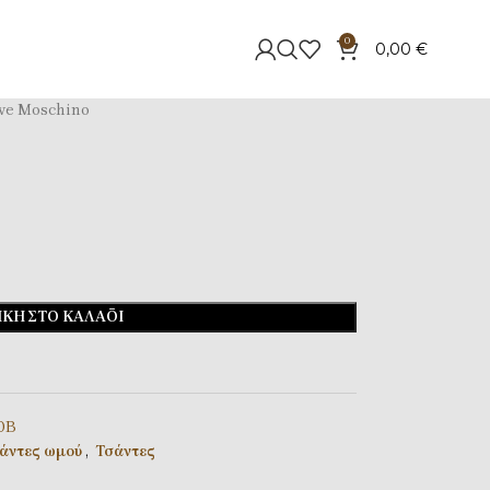
0
0,00
€
ve Moschino
ΚΗ ΣΤΟ ΚΑΛΆΘΙ
0B
άντες ωμού
,
Τσάντες