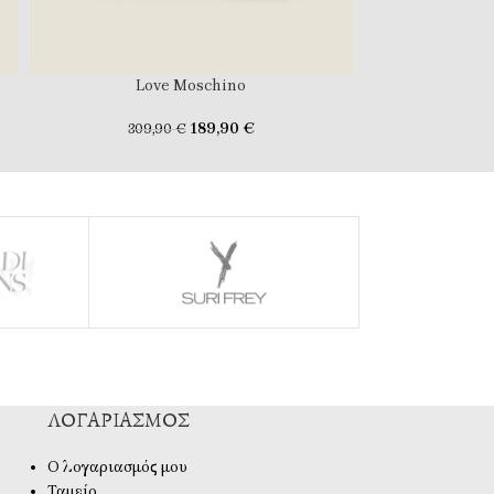
Love Moschino
Lo
189,90
€
309,90
€
329
ΛΟΓΑΡΙΑΣΜΌΣ
Ο λογαριασμός μου
Ταμείο