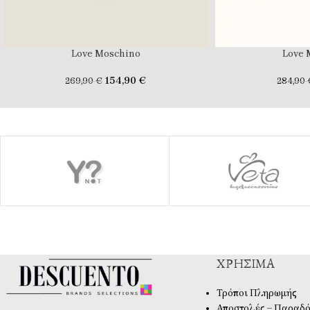
Love Moschino
Love 
154,90
€
269,90
€
284,90
ΧΡΉΣΙΜΑ
Τρόποι Πληρωμής
Αποστολές – Παραδό