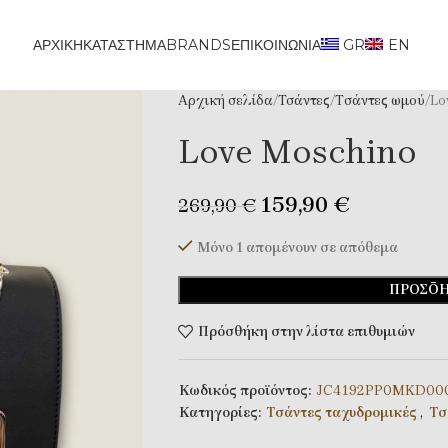
ΑΡΧΙΚΗ
ΚΑΤΆΣΤΗΜΑ
BRANDS
ΕΠΙΚΟΙΝΩΝΊΑ
GR
EN
Αρχική σελίδα
Τσάντες
Tσάντες ωμού
Lo
Love Moschino
159,90
€
269,90
€
Μόνο 1 απομένουν σε απόθεμα
ΠΡΟΣΘΉ
Πρόσθήκη στην λίστα επιθυμιών
Κωδικός προϊόντος:
JC4192PP0MKD00
Κατηγορίες:
Tσάντες ταχυδρομικές
,
Tσ