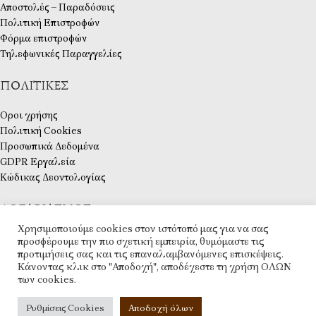
Αποστολές – Παραδόσεις
Πολιτική Επιστροφών
Φόρμα επιστροφών
Τηλεφωνικές Παραγγελίες
ΠΟΛΙΤΙΚΈΣ
Οροι χρήσης
Πολιτική Cookies
Προσωπικά Δεδομένα
GDPR Εργαλεία
Κώδικας Δεοντολογίας
ΛΟΓΑΡΙΑΣΜΌΣ
Χρησιμοποιούμε cookies στον ιστότοπό μας για να σας
Ο λογαριασμός μου
προσφέρουμε την πιο σχετική εμπειρία, θυμόμαστε τις
προτιμήσεις σας και τις επαναλαμβανόμενες επισκέψεις.
Ταμείο
Κάνοντας κλικ στο "Αποδοχή", αποδέχεστε τη χρήση ΟΛΩΝ
Λίστα Επιθυμιών
των cookies.
Επικοινωνία
ESHOP
2025 CREATED BY
ARTCOM
. PREMIUM E-COMMERCE SOLUTIONS.
Ρυθμίσεις Cookies
Αποδοχή όλων