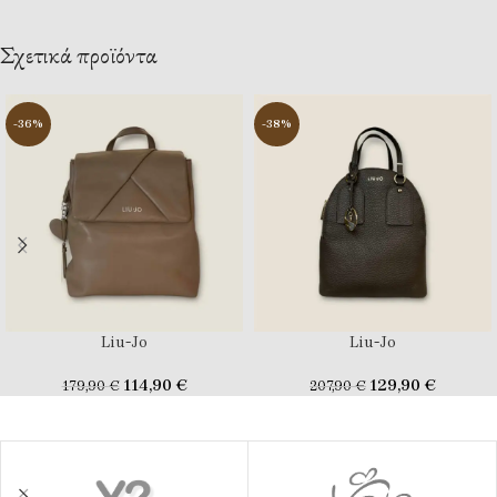
Σχετικά προϊόντα
-36%
-38%
Liu-Jo
Liu-Jo
114,90
€
129,90
€
179,90
€
207,90
€