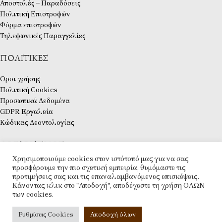
Αποστολές – Παραδόσεις
Πολιτική Επιστροφών
Φόρμα επιστροφών
Τηλεφωνικές Παραγγελίες
ΠΟΛΙΤΙΚΈΣ
Οροι χρήσης
Πολιτική Cookies
Προσωπικά Δεδομένα
GDPR Εργαλεία
Κώδικας Δεοντολογίας
ΛΟΓΑΡΙΑΣΜΌΣ
Χρησιμοποιούμε cookies στον ιστότοπό μας για να σας
Ο λογαριασμός μου
προσφέρουμε την πιο σχετική εμπειρία, θυμόμαστε τις
προτιμήσεις σας και τις επαναλαμβανόμενες επισκέψεις.
Ταμείο
Κάνοντας κλικ στο "Αποδοχή", αποδέχεστε τη χρήση ΟΛΩΝ
Λίστα Επιθυμιών
των cookies.
Επικοινωνία
ESHOP
2025 CREATED BY
ARTCOM
. PREMIUM E-COMMERCE SOLUTIONS.
Ρυθμίσεις Cookies
Αποδοχή όλων