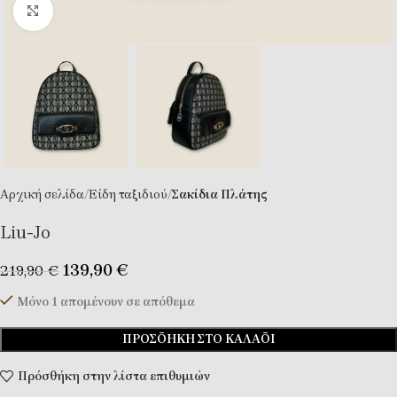
Κλικ για μεγέθυνση
Αρχική σελίδα
Eίδη ταξιδιού
Σακίδια Πλάτης
Liu-Jo
139,90
€
219,90
€
Μόνο 1 απομένουν σε απόθεμα
ΠΡΟΣΘΉΚΗ ΣΤΟ ΚΑΛΆΘΙ
Πρόσθήκη στην λίστα επιθυμιών