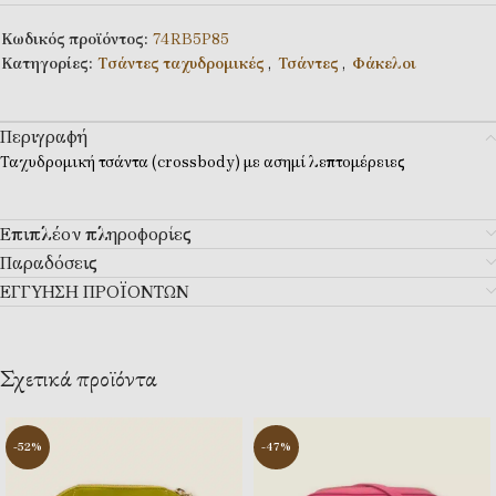
Κωδικός προϊόντος:
74RB5P85
Κατηγορίες:
Tσάντες ταχυδρομικές
,
Τσάντες
,
Φάκελοι
Περιγραφή
Ταχυδρομική τσάντα (crossbody) με ασημί λεπτομέρειες
Επιπλέον πληροφορίες
Παραδόσεις
ΕΓΓΥΗΣΗ ΠΡΟΪΟΝΤΩΝ
Σχετικά προϊόντα
-52%
-47%