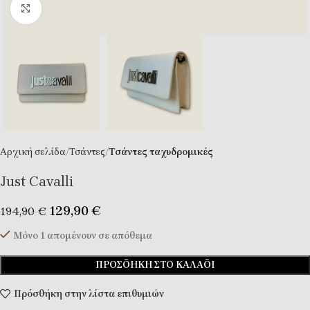
Κλικ για μεγέθυνση
Αρχική σελίδα
Τσάντες
Tσάντες ταχυδρομικές
Just Cavalli
129,90
€
194,90
€
Μόνο 1 απομένουν σε απόθεμα
ΠΡΟΣΘΉΚΗ ΣΤΟ ΚΑΛΆΘΙ
Πρόσθήκη στην λίστα επιθυμιών