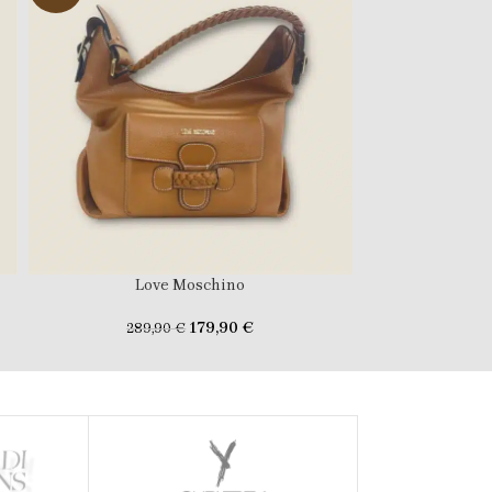
Love Moschino
Lo
179,90
€
289,90
€
309