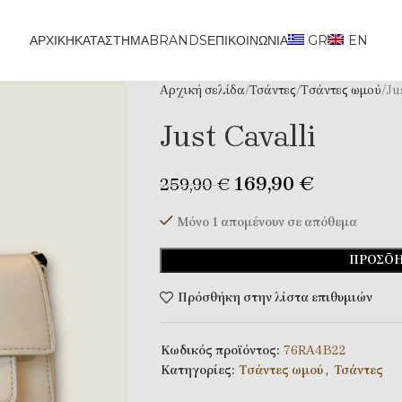
ΑΡΧΙΚΗ
ΚΑΤΆΣΤΗΜΑ
BRANDS
ΕΠΙΚΟΙΝΩΝΊΑ
GR
EN
Αρχική σελίδα
Τσάντες
Tσάντες ωμού
Ju
Just Cavalli
169,90
€
259,90
€
Μόνο 1 απομένουν σε απόθεμα
ΠΡΟΣΘΉ
Πρόσθήκη στην λίστα επιθυμιών
Κωδικός προϊόντος:
76RA4B22
Κατηγορίες:
Tσάντες ωμού
,
Τσάντες