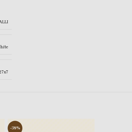
ALLI
hite
27x7
-38%
-39%