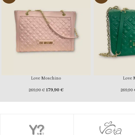
Love Moschino
Love 
179,90
€
269,90
€
269,90